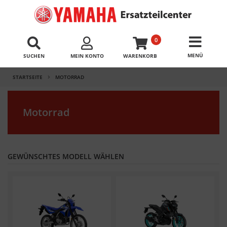
0
SUCHEN
MEIN KONTO
WARENKORB
STARTSEITE
MOTORRAD
Motorrad
GEWÜNSCHTES MODELL WÄHLEN