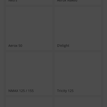
Neo's
Aerox Naked
Aerox 50
D'elight
NMAX 125 / 155
Tricity 125