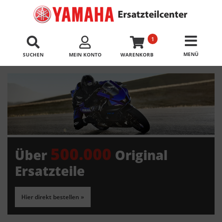
1
SUCHEN
MEIN KONTO
WARENKORB
500.000
Über
Original
Ersatzteile
Hier direkt bestellen »