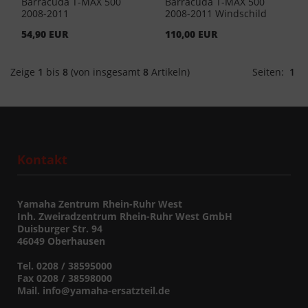
Barracuda T-MAX 500
Barracuda T-MAX 500
2008-2011
2008-2011 Windschild
Kennzeichenhalter
Aerosport
54,90 EUR
110,00 EUR
Zeige
1
bis
8
(von insgesamt
8
Artikeln)
Seiten:
1
Kontakt
Yamaha Zentrum Rhein-Ruhr West
Inh. Zweiradzentrum Rhein-Ruhr West GmbH
Duisburger Str. 94
46049 Oberhausen
Tel. 0208 / 38595000
Fax 0208 / 38598000
Mail. info@yamaha-ersatzteil.de