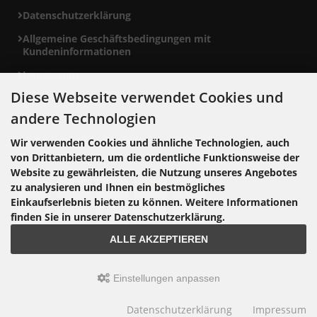
Datenschutzerklärung
Allgemeine Geschäftsbedingungen mit
Kundeninformationen
Impressum
Diese Webseite verwendet Cookies und
andere Technologien
Zahlungsmethoden
Wir verwenden Cookies und ähnliche Technologien, auch
von Drittanbietern, um die ordentliche Funktionsweise der
Website zu gewährleisten, die Nutzung unseres Angebotes
zu analysieren und Ihnen ein bestmögliches
Einkaufserlebnis bieten zu können. Weitere Informationen
finden Sie in unserer Datenschutzerklärung.
ALLE AKZEPTIEREN
Einstellungen anpassen
Alle Preise inkl. gesetzl. MwSt. zzgl.
Versandkosten
. Die durchgestrichenen Preise
entsprechen dem bisherigen Preis bei Yamaha Ersatzteile | yamaha-ersatzteil.de.
Datenschutzerklärung
Impressum
Yamaha Ersatzteile | yamaha-ersatzteil.de © 2026