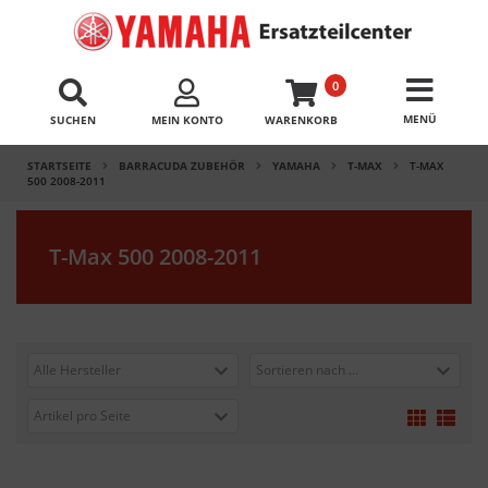
0
SUCHEN
MEIN KONTO
WARENKORB
STARTSEITE
BARRACUDA ZUBEHÖR
YAMAHA
T-MAX
T-MAX
500 2008-2011
T-Max 500 2008-2011
Alle Hersteller
Sortieren nach ...
Artikel pro Seite