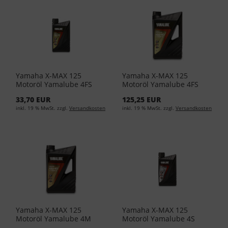
Yamaha X-MAX 125
Yamaha X-MAX 125
Motoröl Yamalube 4FS
Motoröl Yamalube 4FS
10W40 1Liter YMD-65011-
10W40 4Liter YMD-65011-
33,70 EUR
125,25 EUR
01-04 (EUR 25,95L)
04-05 (EUR 24,13/L)
inkl. 19 % MwSt. zzgl.
Versandkosten
inkl. 19 % MwSt. zzgl.
Versandkosten
Yamaha X-MAX 125
Yamaha X-MAX 125
Motoröl Yamalube 4M
Motoröl Yamalube 4S
10W40 4Liter YMD-65031-
10W40 1Liter YMD-65021-