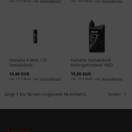
inkl. 19 % MwSt. zzgl.
Versandkosten
inkl. 19 % MwSt. zzgl.
Versandkosten
(EUR 33,17/L)
(EUR 24,88/L)
Yamaha X-MAX 125
Yamaha Yamalube®
Yamalube®-
Rollergetriebeöl YMD-
Wetterschutzspray YMD-
65049-01-62
15,90 EUR
15,85 EUR
65049-A0-51 (EUR 43,17/L)
inkl. 19 % MwSt. zzgl.
Versandkosten
inkl. 19 % MwSt. zzgl.
Versandkosten
Zeige
1
bis
16
(von insgesamt
16
Artikeln)
Seiten:
1
Kontakt