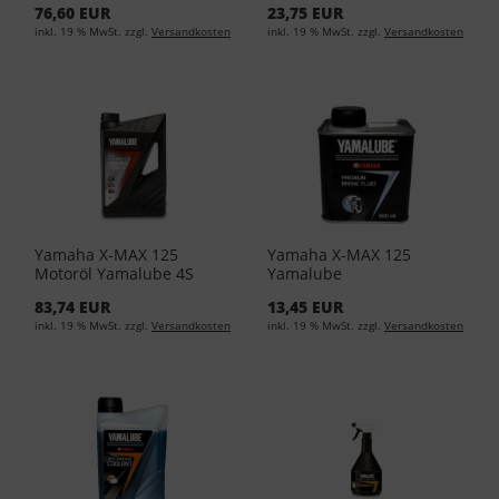
76,60 EUR
23,75 EUR
04-04 (EUR 14,49/L)
01-04 (EUR 17,95/L)
inkl. 19 % MwSt. zzgl.
Versandkosten
inkl. 19 % MwSt. zzgl.
Versandkosten
Yamaha X-MAX 125
Yamaha X-MAX 125
Motoröl Yamalube 4S
Yamalube
10W40 4Liter YMD-65021-
Bremsflüssigkeit - 500ml
83,74 EUR
13,45 EUR
04-04 (EUR 15,88/L)
YMD-65049-01-14 (EUR
inkl. 19 % MwSt. zzgl.
Versandkosten
inkl. 19 % MwSt. zzgl.
Versandkosten
17,90/L)