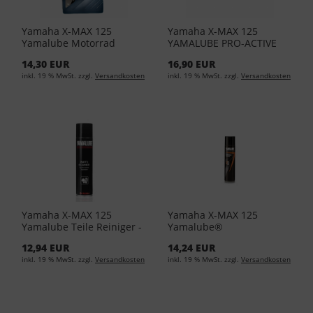
Yamaha X-MAX 125
Yamaha X-MAX 125
Yamalube Motorrad
YAMALUBE PRO-ACTIVE
Kühlflüssigkeit 1Liter
Reinigungsgel YMD-
14,30 EUR
16,90 EUR
YMD-65049-00-84 (EUR
65049-00-21 (EUR 11,95/L)
inkl. 19 % MwSt. zzgl.
Versandkosten
inkl. 19 % MwSt. zzgl.
Versandkosten
11,50/L)
Yamaha X-MAX 125
Yamaha X-MAX 125
Yamalube Teile Reiniger -
Yamalube®
400ml Spraydose (EUR
Bremsenreiniger 400 ML
12,94 EUR
14,24 EUR
24,85/L)
YMD-65049-A0-81 (EUR
inkl. 19 % MwSt. zzgl.
Versandkosten
inkl. 19 % MwSt. zzgl.
Versandkosten
24,88/L)