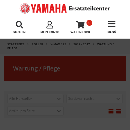
0
SUCHEN
MEIN KONTO
WARENKORB
STARTSEITE
ROLLER
X-MAX 125
2014 - 2017
WARTUNG /
PFLEGE
Wartung / Pflege
Alle Hersteller
Sortieren nach ...
Artikel pro Seite