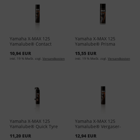
Yamaha X-MAX 125
Yamaha X-MAX 125
Yamalube® Contact
Yamalube® Prisma
Cleaner 400ml YMD-
Silikonspray YMD-65049-
10,94 EUR
15,55 EUR
65049-A0-91 (EUR 24,88/L)
A0-41 (EUR 43,17/L)
inkl. 19 % MwSt. zzgl.
Versandkosten
inkl. 19 % MwSt. zzgl.
Versandkosten
Yamaha X-MAX 125
Yamaha X-MAX 125
Yamalube® Quick Tyre
Yamalube® Vergaser-
Repair Pannenspray 300
und Einspritzreiniger
11,20 EUR
12,94 EUR
ML YMD-65049-A1-11
400ml YMD-65049-A1-01