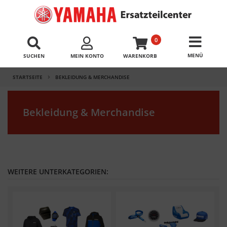
0
SUCHEN
MEIN KONTO
WARENKORB
STARTSEITE
BEKLEIDUNG & MERCHANDISE
Bekleidung & Merchandise
WEITERE UNTERKATEGORIEN: