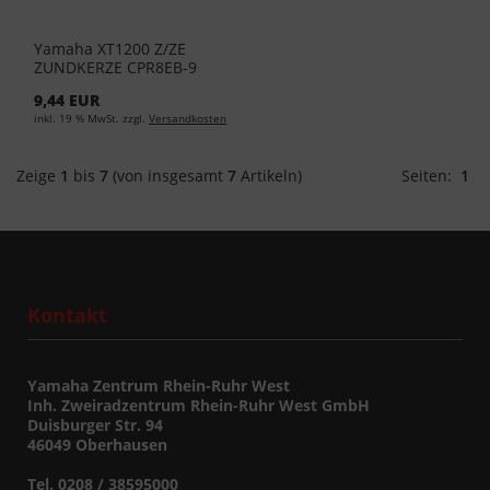
Yamaha XT1200 Z/ZE
ZUNDKERZE CPR8EB-9
94702-00428
9,44 EUR
inkl. 19 % MwSt. zzgl.
Versandkosten
Zeige
1
bis
7
(von insgesamt
7
Artikeln)
Seiten:
1
Kontakt
Yamaha Zentrum Rhein-Ruhr West
Inh. Zweiradzentrum Rhein-Ruhr West GmbH
Duisburger Str. 94
46049 Oberhausen
Tel. 0208 / 38595000