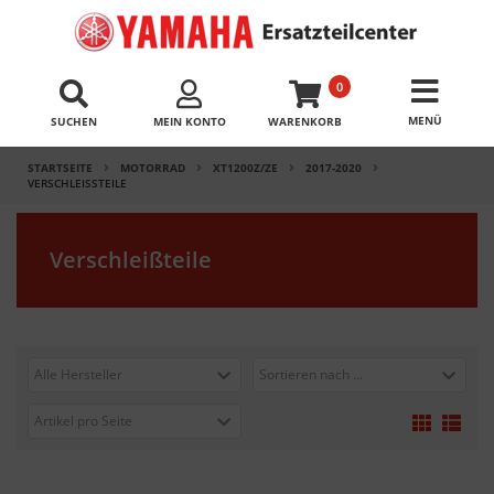
0
SUCHEN
MEIN KONTO
WARENKORB
STARTSEITE
MOTORRAD
XT1200Z/ZE
2017-2020
VERSCHLEISSTEILE
Verschleißteile
Alle Hersteller
Sortieren nach ...
Artikel pro Seite