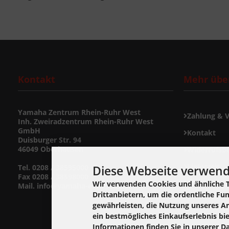
Kontakt
Mehr über
Yamaha Zentrum Rhein-Ruhr West
Zahlung & 
Inh. Zweiradzentrum Rhein-Ruhr West
GmbH
Kontakt
Duisburger Str. 94
46049 Oberhausen
Widerrufsb
Lieferzeit
Tel. 0208 / 38595000
Diese Webseite verwend
Fax 0208 / 38598000
Widerrufsf
Wir verwenden Cookies und ähnliche 
Mail. info@yamaha-ersatzteil.de
Drittanbietern, um die ordentliche Fu
gewährleisten, die Nutzung unseres A
Cookie Einst
ein bestmögliches Einkaufserlebnis bi
Informationen finden Sie in unserer D