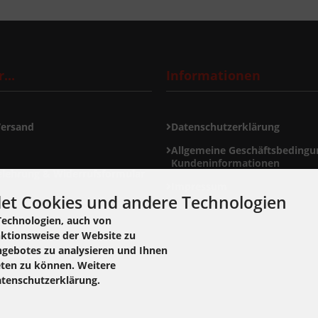
...
Informationen
Versand
Datenschutzerklärung
Allgemeine Geschäftsbedingu
Kundeninformationen
elehrung & Widerrufsformular
Impressum
et Cookies und andere Technologien
ormular
Technologien, auch von
nktionsweise der Website zu
ngebotes zu analysieren und Ihnen
ellungen
eten zu können. Weitere
atenschutzerklärung.