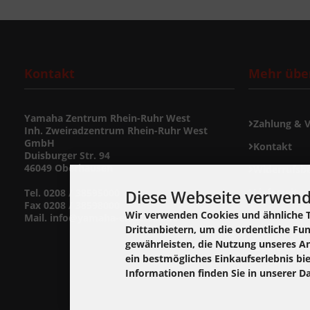
Kontakt
Mehr über
Yamaha Zentrum Rhein-Ruhr West
Zahlung & 
Inh. Zweiradzentrum Rhein-Ruhr West
GmbH
Kontakt
Duisburger Str. 94
46049 Oberhausen
Widerrufsb
Lieferzeit
Diese Webseite verwend
Tel. 0208 / 38595000
Fax 0208 / 38598000
Widerrufsf
Wir verwenden Cookies und ähnliche 
Mail. info@yamaha-ersatzteil.de
Drittanbietern, um die ordentliche Fu
gewährleisten, die Nutzung unseres A
Cookie Einst
ein bestmögliches Einkaufserlebnis bi
Informationen finden Sie in unserer D