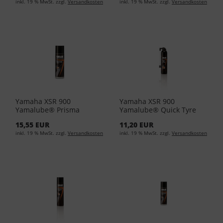
inkl. 19 % MwSt. zzgl.
Versandkosten
inkl. 19 % MwSt. zzgl.
Versandkosten
24,88/L)
Yamaha XSR 900
Yamaha XSR 900
Yamalube® Prisma
Yamalube® Quick Tyre
Silikonspray YMD-65049-
Repair Pannenspray 300
15,55 EUR
11,20 EUR
A0-41 (EUR 43,17/L)
ML YMD-65049-A1-11
inkl. 19 % MwSt. zzgl.
Versandkosten
inkl. 19 % MwSt. zzgl.
Versandkosten
(EUR 33,17/L)