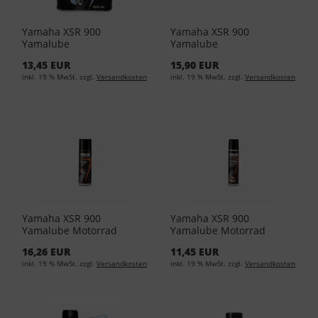
Yamaha XSR 900
Yamaha XSR 900
Yamalube
Yamalube
Bremsflüssigkeit - 500ml
Kettenreinigungsspray
13,45 EUR
15,90 EUR
YMD-65049-01-14 (EUR
300ml YMD-65049-A0-32
inkl. 19 % MwSt. zzgl.
Versandkosten
inkl. 19 % MwSt. zzgl.
Versandkosten
17,90/L)
(EUR 36,50/L)
Yamaha XSR 900
Yamaha XSR 900
Yamalube Motorrad
Yamalube Motorrad
Kettenspray 300ml YMD-
Kettenspray 56ml YMD-
16,26 EUR
11,45 EUR
65049-A0-11 (EUR 43,17/L)
65049-A0-21 (EUR
inkl. 19 % MwSt. zzgl.
Versandkosten
inkl. 19 % MwSt. zzgl.
Versandkosten
119,34/L)