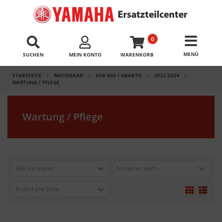
0
SUCHEN
MEIN KONTO
WARENKORB
STARTSEITE
MOTORRAD
XSR 900 / ABARTH
2022-2024
WARTUNG / PFLEGE
Wartung / Pflege
Alle Hersteller
Sortieren nach ...
Artikel pro Seite