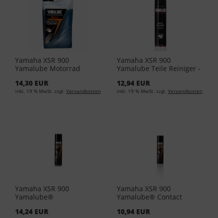
Yamaha XSR 900
Yamaha XSR 900
Yamalube Motorrad
Yamalube Teile Reiniger -
Kühlflüssigkeit 1Liter
400ml Spraydose (EUR
14,30 EUR
12,94 EUR
YMD-65049-00-84 (EUR
24,85/L)
inkl. 19 % MwSt. zzgl.
Versandkosten
inkl. 19 % MwSt. zzgl.
Versandkosten
11,50/L)
Yamaha XSR 900
Yamaha XSR 900
Yamalube®
Yamalube® Contact
Bremsenreiniger 400 ML
Cleaner 400ml YMD-
14,24 EUR
10,94 EUR
YMD-65049-A0-81 (EUR
65049-A0-91 (EUR 24,88/L)