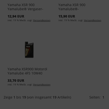
Yamaha XSR 900
Yamaha XSR 900
Yamalube® Vergaser-
Yamalube®-
und Einspritzreiniger
Wetterschutzspray YMD-
12,94 EUR
15,90 EUR
400ml YMD-65049-A1-01
65049-A0-51 (EUR 43,17/L)
inkl. 19 % MwSt. zzgl.
Versandkosten
inkl. 19 % MwSt. zzgl.
Versandkosten
(EUR 24,88/L)
Yamaha XSR900 Motoröl
Yamalube 4FS 10W40
1Liter YMD-65011-01-04
33,70 EUR
(EUR 25,95L)
inkl. 19 % MwSt. zzgl.
Versandkosten
Zeige
1
bis
19
(von insgesamt
19
Artikeln)
Seiten:
1