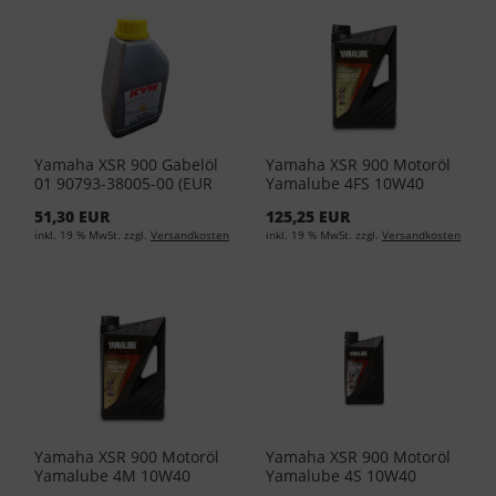
Yamaha XSR 900 Gabelöl
Yamaha XSR 900 Motoröl
01 90793-38005-00 (EUR
Yamalube 4FS 10W40
36,95/L)
4Liter YMD-65011-04-05
51,30 EUR
125,25 EUR
(EUR 24,13/L)
inkl. 19 % MwSt. zzgl.
Versandkosten
inkl. 19 % MwSt. zzgl.
Versandkosten
Yamaha XSR 900 Motoröl
Yamaha XSR 900 Motoröl
Yamalube 4M 10W40
Yamalube 4S 10W40
4Liter YMD-65031-04-04
1Liter YMD-65021-01-04