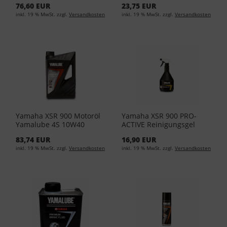
76,60 EUR
23,75 EUR
(EUR 14,49/L)
(EUR 17,95/L)
inkl. 19 % MwSt. zzgl.
Versandkosten
inkl. 19 % MwSt. zzgl.
Versandkosten
Yamaha XSR 900 Motoröl
Yamaha XSR 900 PRO-
Yamalube 4S 10W40
ACTIVE Reinigungsgel
4Liter YMD-65021-04-04
1Liter YMD-65049-00-21
83,74 EUR
16,90 EUR
(EUR 15,88/L)
(EUR 11,95/L)
inkl. 19 % MwSt. zzgl.
Versandkosten
inkl. 19 % MwSt. zzgl.
Versandkosten