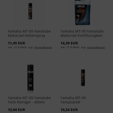
Yamaha MT-09 Yamalube
Yamaha MT-09 Yamalube
Motorrad Kettenspray
Motorrad Kühlflüssigkeit
56ml YMD-65049-A0-21
1Liter YMD-65049-00-84
11,45 EUR
14,30 EUR
(EUR 119,34/L)
(EUR 11,50/L)
inkl. 19 % MwSt. zzgl.
Versandkosten
inkl. 19 % MwSt. zzgl.
Versandkosten
Yamaha MT-09 Yamalube
Yamaha MT-09
Teile Reiniger - 400ml
Yamalube®
Spraydose (EUR 24,85/L)
Bremsenreiniger 400 ML
12,94 EUR
14,24 EUR
YMD-65049-A0-81 (EUR