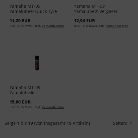
Yamaha MT-09
Yamaha MT-09
Yamalube® Quick Tyre
Yamalube® Vergaser-
Repair Pannenspray 300
und Einspritzreiniger
11,20 EUR
12,94 EUR
ML YMD-65049-A1-11
400ml YMD-65049-A1-01
inkl. 19 % MwSt. zzgl.
Versandkosten
inkl. 19 % MwSt. zzgl.
Versandkosten
(EUR 33,17/L)
(EUR 24,88/L)
Yamaha MT-09
Yamalube®-
Wetterschutzspray YMD-
15,90 EUR
65049-A0-51 (EUR 43,17/L)
inkl. 19 % MwSt. zzgl.
Versandkosten
Zeige
1
bis
19
(von insgesamt
19
Artikeln)
Seiten:
1