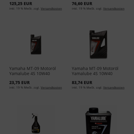
125,25 EUR
76,60 EUR
(EUR 24,13/L)
(EUR 14,49/L)
inkl. 19 % MwSt. zzgl.
Versandkosten
inkl. 19 % MwSt. zzgl.
Versandkosten
Yamaha MT-09 Motoröl
Yamaha MT-09 Motoröl
Yamalube 4S 10W40
Yamalube 4S 10W40
1Liter YMD-65021-01-04
4Liter YMD-65021-04-04
23,75 EUR
83,74 EUR
(EUR 17,95/L)
(EUR 15,88/L)
inkl. 19 % MwSt. zzgl.
Versandkosten
inkl. 19 % MwSt. zzgl.
Versandkosten