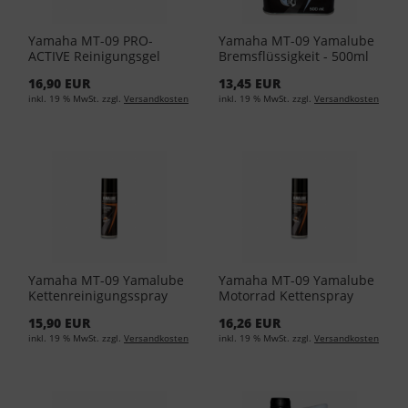
Yamaha MT-09 PRO-
Yamaha MT-09 Yamalube
ACTIVE Reinigungsgel
Bremsflüssigkeit - 500ml
1Liter YMD-65049-00-21
YMD-65049-01-14 (EUR
16,90 EUR
13,45 EUR
(EUR 11,95/L)
17,90/L)
inkl. 19 % MwSt. zzgl.
Versandkosten
inkl. 19 % MwSt. zzgl.
Versandkosten
Yamaha MT-09 Yamalube
Yamaha MT-09 Yamalube
Kettenreinigungsspray
Motorrad Kettenspray
300ml YMD-65049-A0-32
300ml YMD-65049-A0-11
15,90 EUR
16,26 EUR
(EUR 36,50/L)
(EUR 43,17/L)
inkl. 19 % MwSt. zzgl.
Versandkosten
inkl. 19 % MwSt. zzgl.
Versandkosten