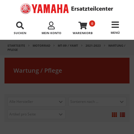
0
SUCHEN
MEIN KONTO
WARENKORB
STARTSEITE
MOTORRAD
MT-09 / YAMT
2021-2023
WARTUNG /
PFLEGE
Wartung / Pflege
Alle Hersteller
Sortieren nach ...
Artikel pro Seite