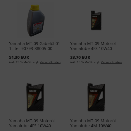
Yamaha MT-09 Gabelöl 01
Yamaha MT-09 Motoröl
1Liter 90793-38005-00
Yamalube 4FS 10W40
(EUR 36,95/L)
1Liter YMD-65011-01-04
51,30 EUR
33,70 EUR
(EUR 25,95L)
inkl. 19 % MwSt. zzgl.
Versandkosten
inkl. 19 % MwSt. zzgl.
Versandkosten
Yamaha MT-09 Motoröl
Yamaha MT-09 Motoröl
Yamalube 4FS 10W40
Yamalube 4M 10W40
4Liter YMD-65011-04-05
4Liter YMD-65031-04-04