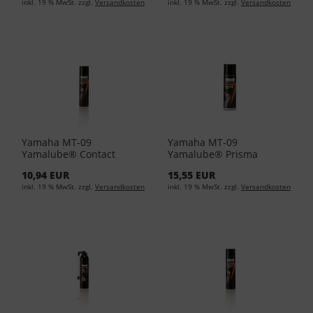
inkl. 19 % MwSt. zzgl.
Versandkosten
inkl. 19 % MwSt. zzgl.
Versandkosten
24,88/L)
Yamaha MT-09
Yamaha MT-09
Yamalube® Contact
Yamalube® Prisma
Cleaner 400ml YMD-
Silikonspray YMD-65049-
10,94 EUR
15,55 EUR
65049-A0-91 (EUR 24,88/L)
A0-41 (EUR 43,17/L)
inkl. 19 % MwSt. zzgl.
Versandkosten
inkl. 19 % MwSt. zzgl.
Versandkosten