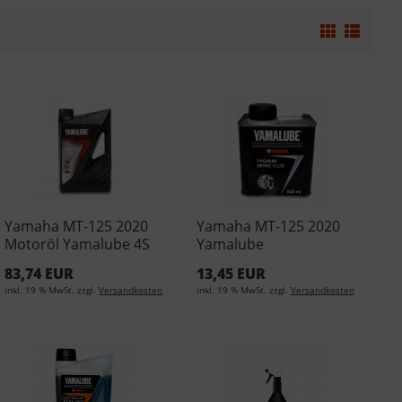
Yamaha MT-125 2020
Yamaha MT-125 2020
Motoröl Yamalube 4S
Yamalube
10W40 4Liter YMD-
Bremsflüssigkeit -
83,74 EUR
13,45 EUR
65021-04-04 (EUR
500ml YMD-65049-01-14
inkl. 19 % MwSt. zzgl.
Versandkosten
inkl. 19 % MwSt. zzgl.
Versandkosten
15,88/L)