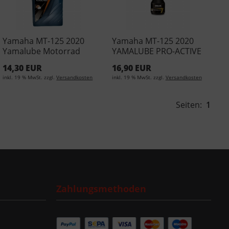
Yamaha MT-125 2020
Yamaha MT-125 2020
Yamalube Motorrad
YAMALUBE PRO-ACTIVE
Kühlflüssigkeit 1Liter
Reinigungsgel YMD-
14,30 EUR
16,90 EUR
YMD-65049-00-84 (EUR
65049-00-21
inkl. 19 % MwSt. zzgl.
Versandkosten
inkl. 19 % MwSt. zzgl.
Versandkosten
11,50/L)
Seiten:
1
Zahlungsmethoden