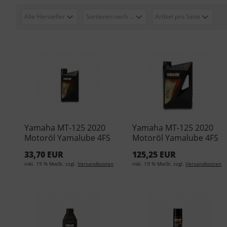
Alle Hersteller
Sortieren nach ...
Artikel pro Seite
Yamaha MT-125 2020
Yamaha MT-125 2020
Motoröl Yamalube 4FS
Motoröl Yamalube 4FS
10W40 1Liter YMD-
10W40 4Liter YMD-
33,70 EUR
125,25 EUR
65011-01-04 (EUR
65011-04-05 (EUR
inkl. 19 % MwSt. zzgl.
Versandkosten
inkl. 19 % MwSt. zzgl.
Versandkosten
25,95L)
24,13/L)