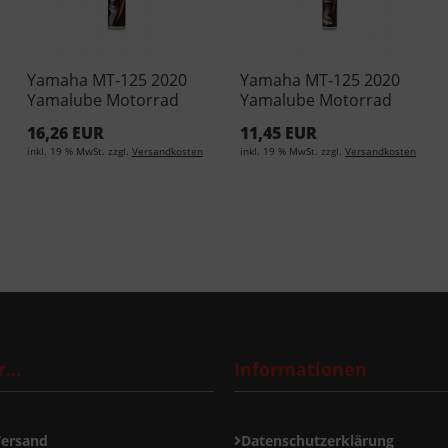
Yamaha MT-125 2020
Yamaha MT-125 2020
Yamalube Motorrad
Yamalube Motorrad
Kettenspray 300ml
Kettenspray 56ml YMD-
16,26 EUR
11,45 EUR
YMD-65049-A0-11 (EUR
65049-A0-21 (EUR
inkl. 19 % MwSt. zzgl.
Versandkosten
inkl. 19 % MwSt. zzgl.
Versandkosten
43,17/L)
119,34/L)
...
Informationen
Versand
Datenschutzerklärung