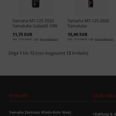
Yamaha MT-125 2020
Yamaha MT-125 2020
Yamalube Gabelöl 10W
Yamalube
- 500ml YMD-65049-01-
Kettenreinigungsspray
11,75 EUR
15,90 EUR
33 (EUR 15,90/L)
300ml YMD-65049-A0-
inkl. 19 % MwSt. zzgl.
Versandkosten
inkl. 19 % MwSt. zzgl.
Versandkosten
32 (EUR 36,50/L)
Zeige
1
bis
12
(von insgesamt
12
Artikeln)
Kontakt
Mehr über
Yamaha Zentrum Rhein-Ruhr West
Zahlung & 