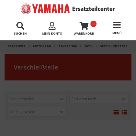
0
SUCHEN
MEIN KONTO
WARENKORB
STARTSEITE
MOTORRAD
TENERE 700
2025-
VERSCHLEISSTEILE
Verschleißteile
Alle Hersteller
Sortieren nach ...
Artikel pro Seite