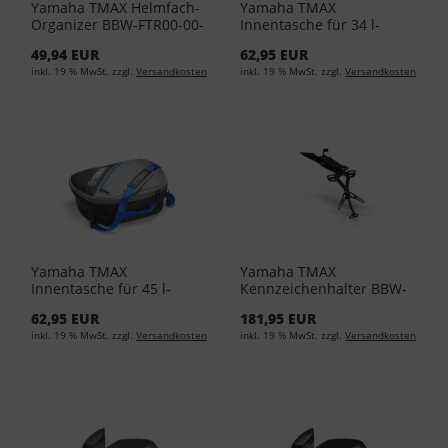
Yamaha TMAX Helmfach-
Yamaha TMAX
Organizer BBW-FTR00-00-
Innentasche für 34 l-
00 - Black
Topcase YME-BAG34-00-
49,94 EUR
62,95 EUR
00 - Black
inkl. 19 % MwSt. zzgl.
Versandkosten
inkl. 19 % MwSt. zzgl.
Versandkosten
Yamaha TMAX
Yamaha TMAX
Innentasche für 45 l-
Kennzeichenhalter BBW-
Topcase YME-BAG45-00-
F16E0-00-00 - Black
62,95 EUR
181,95 EUR
00 - Black
inkl. 19 % MwSt. zzgl.
Versandkosten
inkl. 19 % MwSt. zzgl.
Versandkosten