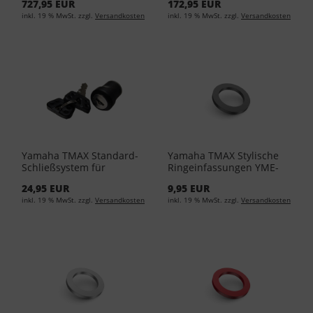
727,95 EUR
172,95 EUR
inkl. 19 % MwSt. zzgl.
Versandkosten
inkl. 19 % MwSt. zzgl.
Versandkosten
Yamaha TMAX Standard-
Yamaha TMAX Stylische
Schließsystem für
Ringeinfassungen YME-
Topcase 52S-21780-09-00
FCRNG-00-00 - Grey
24,95 EUR
9,95 EUR
- Black
inkl. 19 % MwSt. zzgl.
Versandkosten
inkl. 19 % MwSt. zzgl.
Versandkosten