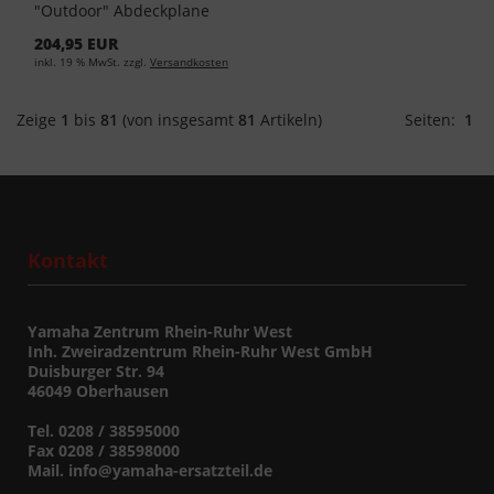
"Outdoor" Abdeckplane
C13-UT101-10-0L - Black
204,95 EUR
inkl. 19 % MwSt. zzgl.
Versandkosten
Zeige
1
bis
81
(von insgesamt
81
Artikeln)
Seiten:
1
Kontakt
Yamaha Zentrum Rhein-Ruhr West
Inh. Zweiradzentrum Rhein-Ruhr West GmbH
Duisburger Str. 94
46049 Oberhausen
Tel. 0208 / 38595000
Fax 0208 / 38598000
Mail. info@yamaha-ersatzteil.de