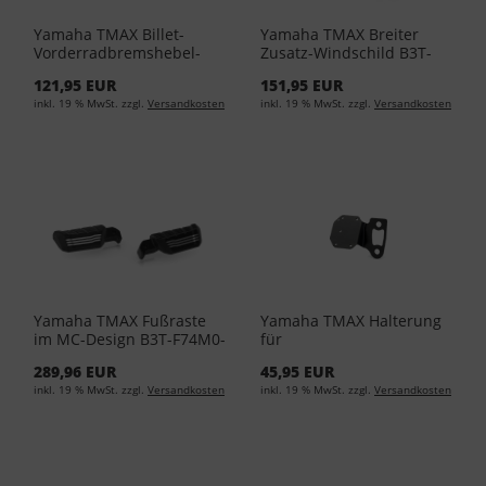
Yamaha TMAX Billet-
Yamaha TMAX Breiter
Vorderradbremshebel-
Zusatz-Windschild B3T-
Protektor BBW-FFBLG-00-
F83M0-00-00 -
121,95 EUR
151,95 EUR
00 - Black
Transparent
inkl. 19 % MwSt. zzgl.
Versandkosten
inkl. 19 % MwSt. zzgl.
Versandkosten
Yamaha TMAX Fußraste
Yamaha TMAX Halterung
im MC-Design B3T-F74M0-
für
00-00 - Black aluminium
Reifendrucküberwachung
289,96 EUR
45,95 EUR
B5U-FTPMS-00-00 - Matt
inkl. 19 % MwSt. zzgl.
Versandkosten
inkl. 19 % MwSt. zzgl.
Versandkosten
Black