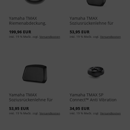
Yamaha TMAX
Yamaha TMAX
Riemenabdeckung,
Soziusrückenlehne für
zweifarbig BBW-FBTC2-00-
das 34 l-Topcase BBW-
199,96 EUR
53,95 EUR
00 - Grey
F84U0-00-00 - Black
inkl. 19 % MwSt. zzgl.
Versandkosten
inkl. 19 % MwSt. zzgl.
Versandkosten
Yamaha TMAX
Yamaha TMAX SP
Soziusrückenlehne für
Connect™ Anti Vibration
das 45 l-Topcase BBW-
Module YME-FAVM0-00-00
53,95 EUR
34,95 EUR
F84U0-10-00 - Black
- Black
inkl. 19 % MwSt. zzgl.
Versandkosten
inkl. 19 % MwSt. zzgl.
Versandkosten