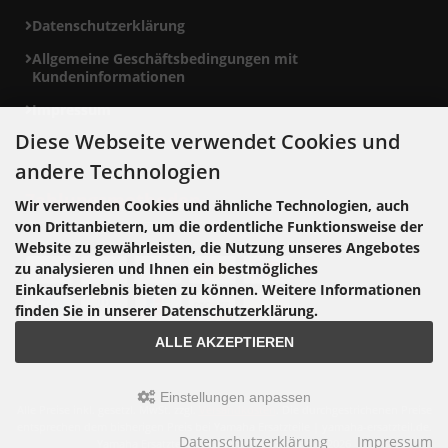
Datenschutzerklärung
Allgemeine Geschäftsbedingungen mit
Kundeninformationen
Impressum
Diese Webseite verwendet Cookies und
andere Technologien
Zahlungsmethoden
Wir verwenden Cookies und ähnliche Technologien, auch
von Drittanbietern, um die ordentliche Funktionsweise der
Website zu gewährleisten, die Nutzung unseres Angebotes
zu analysieren und Ihnen ein bestmögliches
Einkaufserlebnis bieten zu können. Weitere Informationen
finden Sie in unserer Datenschutzerklärung.
ALLE AKZEPTIEREN
Einstellungen anpassen
Alle Preise inkl. gesetzl. MwSt. zzgl.
Versandkosten
. Die durchgestrichenen Preise
entsprechen dem bisherigen Preis bei Yamaha Ersatzteile | yamaha-ersatzteil.de.
Datenschutzerklärung
Impressum
Yamaha Ersatzteile | yamaha-ersatzteil.de © 2026