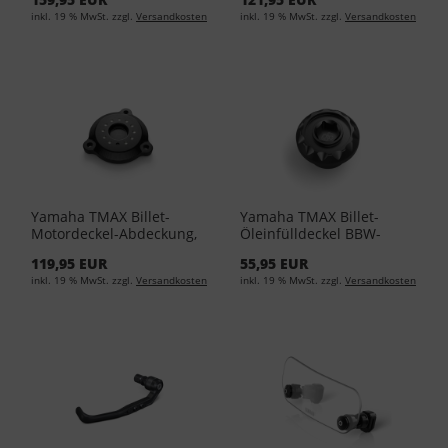
inkl. 19 % MwSt. zzgl.
Versandkosten
inkl. 19 % MwSt. zzgl.
Versandkosten
Yamaha TMAX Billet-
Yamaha TMAX Billet-
Motordeckel-Abdeckung,
Öleinfülldeckel BBW-
hinten, zweifarbig BBW-
FEOFC-00-00 - Black
119,95 EUR
55,95 EUR
FREC2-00-00 - Grey
inkl. 19 % MwSt. zzgl.
Versandkosten
inkl. 19 % MwSt. zzgl.
Versandkosten