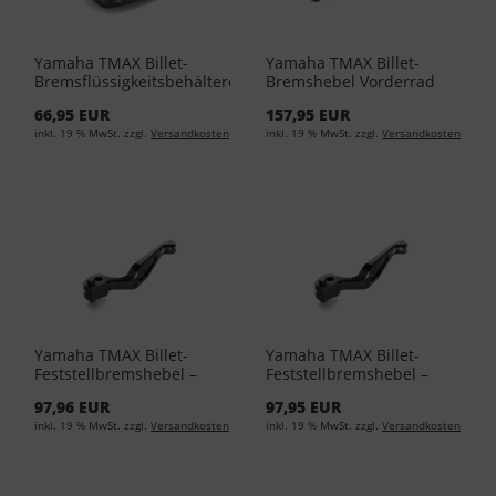
Yamaha TMAX Billet-
Yamaha TMAX Billet-
Bremsflüssigkeitsbehälterdeckel
Bremshebel Vorderrad
– Grau BBW-FBFCG-00-00 -
BBW-FFBKL-00-00 - Black
66,95 EUR
157,95 EUR
Grey
inkl. 19 % MwSt. zzgl.
Versandkosten
inkl. 19 % MwSt. zzgl.
Versandkosten
Yamaha TMAX Billet-
Yamaha TMAX Billet-
Feststellbremshebel –
Feststellbremshebel –
Grau BBW-FPBSG-00-00 -
Schwarz BBW-FPBSS-00-
97,96 EUR
97,95 EUR
Grey
00 - Silver
inkl. 19 % MwSt. zzgl.
Versandkosten
inkl. 19 % MwSt. zzgl.
Versandkosten