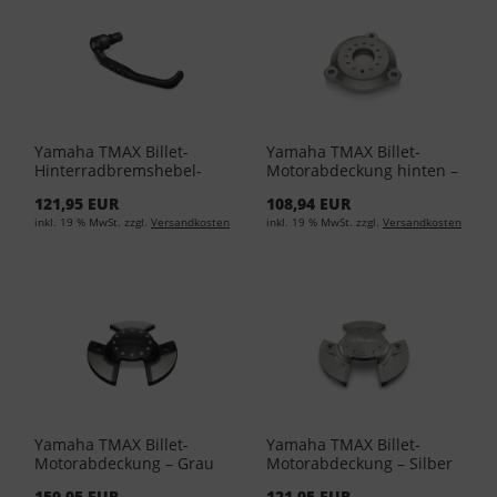
Yamaha TMAX Billet-
Yamaha TMAX Billet-
Hinterradbremshebel-
Motorabdeckung hinten –
Protektor BBW-FRBLG-00-
Silber BBW-FRECS-00-00 -
121,95 EUR
108,94 EUR
00 - Black
Silver
inkl. 19 % MwSt. zzgl.
Versandkosten
inkl. 19 % MwSt. zzgl.
Versandkosten
Yamaha TMAX Billet-
Yamaha TMAX Billet-
Motorabdeckung – Grau
Motorabdeckung – Silber
BBW-FEC20-00-00 - Grey
BBW-FECS0-00-00 - Silver
159,95 EUR
121,95 EUR