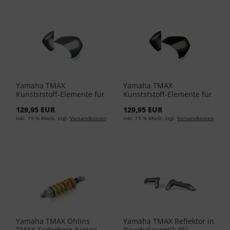
Yamaha TMAX
Yamaha TMAX
Kunstststoff-Elemente für
Kunstststoff-Elemente für
Yamaha Topcases PGD
Yamaha Topcases SMX
129,95 EUR
129,95 EUR
Power Grey BBW-F84W1-
Midnight Black BBW-
inkl. 19 % MwSt. zzgl.
Versandkosten
inkl. 19 % MwSt. zzgl.
Versandkosten
A0-16
F84W1-A0-10
Yamaha TMAX Öhlins
Yamaha TMAX Reflektor in
TMAX-Federbein hinten
Rauchglasoptik 45L