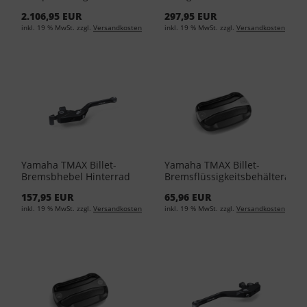
90798-30912-00 -
YME-YEC01-EU-00 - Black
2.106,95 EUR
297,95 EUR
Titanium
inkl. 19 % MwSt. zzgl.
Versandkosten
inkl. 19 % MwSt. zzgl.
Versandkosten
Yamaha TMAX Billet-
Yamaha TMAX Billet-
Bremsbhebel Hinterrad
Bremsflüssigkeitsbehälterabd
BBW-FRBKL-00-00 - Black
– Silber BBW-FBFCS-00-00
157,95 EUR
65,96 EUR
- Silver
inkl. 19 % MwSt. zzgl.
Versandkosten
inkl. 19 % MwSt. zzgl.
Versandkosten