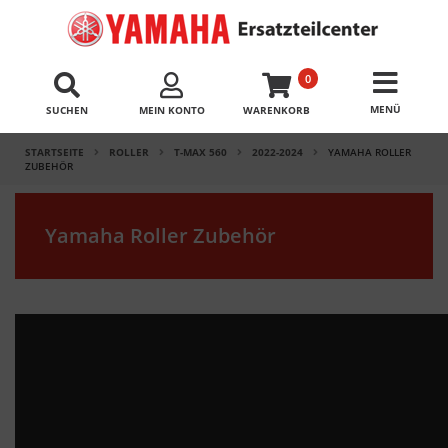
0
SUCHEN
MEIN KONTO
WARENKORB
STARTSEITE
ROLLER
T-MAX 560
2022-2024
YAMAHA ROLLER
ZUBEHÖR
Yamaha Roller Zubehör