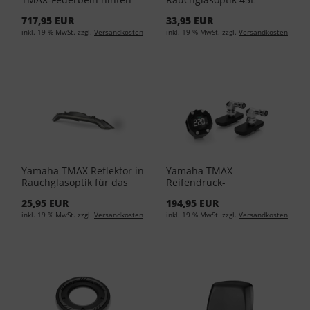
STX46 YA7-97000-00-00 -
Topcase BBW-F84SR-B0-
717,95 EUR
33,95 EUR
Tech Gold
00 - Smoke
inkl. 19 % MwSt. zzgl.
Versandkosten
inkl. 19 % MwSt. zzgl.
Versandkosten
Yamaha TMAX Reflektor in
Yamaha TMAX
Rauchglasoptik für das
Reifendruck-
34L Topcase BBW-F84SR-
Kontrollsystem YME-
25,95 EUR
194,95 EUR
S0-00 - Smoke
HTPMK-00-00 - Black
inkl. 19 % MwSt. zzgl.
Versandkosten
inkl. 19 % MwSt. zzgl.
Versandkosten