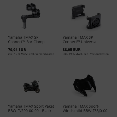
Yamaha TMAX SP
Yamaha TMAX SP
Connect™ Bar Clamp
Connect™ Universal
Mount Pro YME-FCMP0-
Handyhalterung YME-
79,94 EUR
38,95 EUR
00-00 - Black
FUPCL-00-00 - Black
inkl. 19 % MwSt. zzgl.
Versandkosten
inkl. 19 % MwSt. zzgl.
Versandkosten
Yamaha TMAX Sport Paket
Yamaha TMAX Sport-
BBW-FVSP0-00-00 - Black
Windschild BBW-F83J0-00-
00 - Black