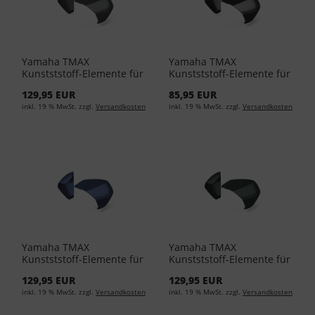
Yamaha TMAX
Yamaha TMAX
Kunstststoff-Elemente für
Kunstststoff-Elemente für
Yamaha Topcases
Yamaha Topcases ASA
129,95 EUR
85,95 EUR
MDNM8 BBW-F84W1-A0-
BLACK Unlackiert BBW-
inkl. 19 % MwSt. zzgl.
Versandkosten
inkl. 19 % MwSt. zzgl.
Versandkosten
15
F84W1-00-01
Yamaha TMAX
Yamaha TMAX
Kunstststoff-Elemente für
Kunstststoff-Elemente für
Yamaha Topcases MBM3
Yamaha Topcases
129,95 EUR
129,95 EUR
Icon Blue BBW-F84W1-A0-
MDBNM4 Dark Petrol
inkl. 19 % MwSt. zzgl.
Versandkosten
inkl. 19 % MwSt. zzgl.
Versandkosten
12
BBW-F84W1-A0-17