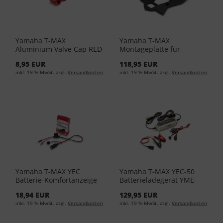
Yamaha T-MAX
Yamaha T-MAX
Aluminium Valve Cap RED
Montageplatte für
90338-W1016-RE
Topcase City BV1-F84X0-
8,95 EUR
118,95 EUR
00-00
inkl. 19 % MwSt. zzgl.
Versandkosten
inkl. 19 % MwSt. zzgl.
Versandkosten
Yamaha T-MAX YEC
Yamaha T-MAX YEC-50
Batterie-Komfortanzeige
Batterieladegerät YME-
YME-YECPL-05-00
YEC50-EU-00
18,94 EUR
129,95 EUR
inkl. 19 % MwSt. zzgl.
Versandkosten
inkl. 19 % MwSt. zzgl.
Versandkosten