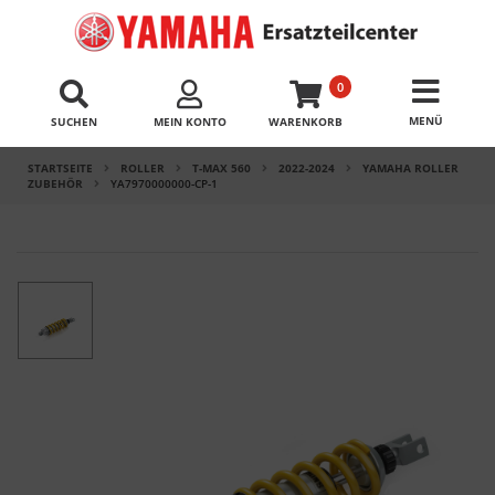
0
SUCHEN
MEIN KONTO
WARENKORB
STARTSEITE
ROLLER
T-MAX 560
2022-2024
YAMAHA ROLLER
ZUBEHÖR
YA7970000000-CP-1