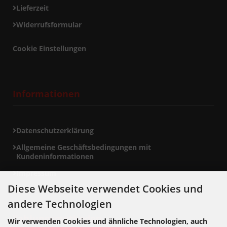
Lieferzeit
Widerrufsformular
Cookie Einstellungen
Informationen
Datenschutzerklärung
Allgemeine Geschäftsbedingungen mit
Kundeninformationen
Impressum
Diese Webseite verwendet Cookies und
andere Technologien
Zahlungsmethoden
Wir verwenden Cookies und ähnliche Technologien, auch