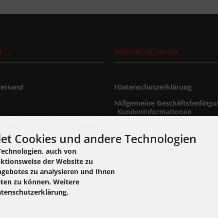
...
Informationen
Versand
Datenschutzerklärung
Allgemeine Geschäftsbedingu
Kundeninformationen
elehrung & Widerrufsformular
Impressum
et Cookies und andere Technologien
ormular
Technologien, auch von
nktionsweise der Website zu
ngebotes zu analysieren und Ihnen
ellungen
eten zu können. Weitere
atenschutzerklärung.