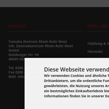
Kontakt
Mehr über
Yamaha Zentrum Rhein-Ruhr West
Zahlung & 
Inh. Zweiradzentrum Rhein-Ruhr West
GmbH
Kontakt
Duisburger Str. 94
46049 Oberhausen
Widerrufsb
Lieferzeit
Diese Webseite verwend
Tel. 0208 / 38595000
Fax 0208 / 38598000
Widerrufsf
Wir verwenden Cookies und ähnliche 
Mail. info@yamaha-ersatzteil.de
Drittanbietern, um die ordentliche Fu
gewährleisten, die Nutzung unseres A
Cookie Einst
ein bestmögliches Einkaufserlebnis bi
Informationen finden Sie in unserer D