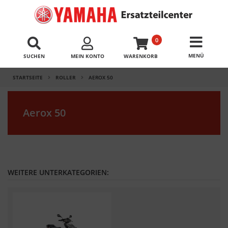
0
SUCHEN
MEIN KONTO
WARENKORB
STARTSEITE
ROLLER
AEROX 50
Aerox 50
WEITERE UNTERKATEGORIEN: