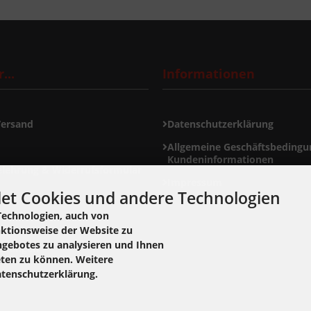
...
Informationen
Versand
Datenschutzerklärung
Allgemeine Geschäftsbedingu
Kundeninformationen
elehrung & Widerrufsformular
Impressum
et Cookies und andere Technologien
ormular
Technologien, auch von
nktionsweise der Website zu
ngebotes zu analysieren und Ihnen
ellungen
eten zu können. Weitere
atenschutzerklärung.