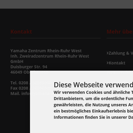
Kontakt
Mehr über
Yamaha Zentrum Rhein-Ruhr West
Zahlung & 
Inh. Zweiradzentrum Rhein-Ruhr West
GmbH
Kontakt
Duisburger Str. 94
46049 Oberhausen
Widerrufsb
Lieferzeit
Diese Webseite verwend
Tel. 0208 / 38595000
Fax 0208 / 38598000
Widerrufsf
Wir verwenden Cookies und ähnliche 
Mail. info@yamaha-ersatzteil.de
Drittanbietern, um die ordentliche Fu
gewährleisten, die Nutzung unseres A
Cookie Einst
ein bestmögliches Einkaufserlebnis bi
Informationen finden Sie in unserer D