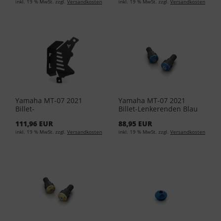
inkl. 19 % MwSt. zzgl.
Versandkosten
inkl. 19 % MwSt. zzgl.
Versandkosten
Yamaha MT-07 2021
Yamaha MT-07 2021
Billet-
Billet-Lenkerenden Blau
Kühlmittelbehälterabdeckung
1WS-F2624-10-00
111,96 EUR
88,95 EUR
1WS-F2172-00-00
inkl. 19 % MwSt. zzgl.
Versandkosten
inkl. 19 % MwSt. zzgl.
Versandkosten