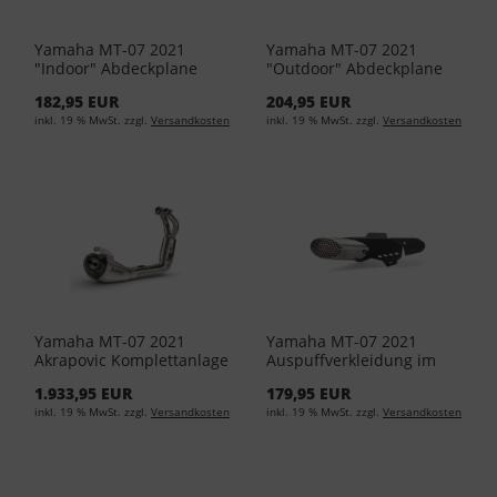
Yamaha MT-07 2021
Yamaha MT-07 2021
"Indoor" Abdeckplane
"Outdoor" Abdeckplane
Medium C13-IN101-10-0M
Medium C13-UT101-10-
182,95 EUR
204,95 EUR
0M
inkl. 19 % MwSt. zzgl.
Versandkosten
inkl. 19 % MwSt. zzgl.
Versandkosten
Yamaha MT-07 2021
Yamaha MT-07 2021
Akrapovic Komplettanlage
Auspuffverkleidung im
(EU5) 907983-349000
Moto-GP-Stil B4C-FMGPE-
1.933,95 EUR
179,95 EUR
XC-VR
inkl. 19 % MwSt. zzgl.
Versandkosten
inkl. 19 % MwSt. zzgl.
Versandkosten