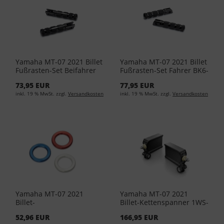
Yamaha MT-07 2021 Billet
Yamaha MT-07 2021 Billet
Fußrasten-Set Beifahrer
Fußrasten-Set Fahrer BK6-
aus Aluminium BK6-
FRPEG-00-00
73,95 EUR
77,95 EUR
FPPEG-00-00
inkl. 19 % MwSt. zzgl.
Versandkosten
inkl. 19 % MwSt. zzgl.
Versandkosten
Yamaha MT-07 2021
Yamaha MT-07 2021
Billet-
Billet-Kettenspanner 1WS-
Hauptbremszylinder-
F5389-00-00
52,96 EUR
166,95 EUR
Abdeckung hinten