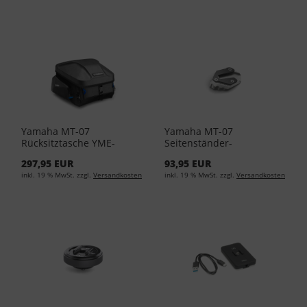
Yamaha MT-07
Yamaha MT-07
Rücksitztasche YME-
Seitenständer-
REARB-AG-01
Erweiterung 1WS-F7311-
297,95 EUR
93,95 EUR
00-00
inkl. 19 % MwSt. zzgl.
Versandkosten
inkl. 19 % MwSt. zzgl.
Versandkosten