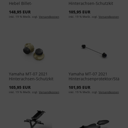
Hebel Billet-
Hinterachsen-Schutzkit
Kupplungshebel 1RC-
Blau 1WS-F2214-10-00
148,95 EUR
105,95 EUR
F3912-00-00
inkl. 19 % MwSt. zzgl.
Versandkosten
inkl. 19 % MwSt. zzgl.
Versandkosten
Yamaha MT-07 2021
Yamaha MT-07 2021
Hinterachsen-Schutzkit
Hinterachsenprotektor/Ständ
Titanium 1WS-F2214-00-
BAT-FRAXP-00-00
105,95 EUR
101,95 EUR
00
inkl. 19 % MwSt. zzgl.
Versandkosten
inkl. 19 % MwSt. zzgl.
Versandkosten