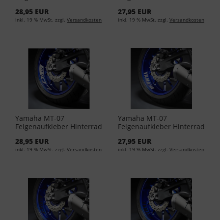
Schwarz YME-FBRE7-00-00
Schwarz YME-FSGEN-00-
28,95 EUR
27,95 EUR
01
inkl. 19 % MwSt. zzgl.
Versandkosten
inkl. 19 % MwSt. zzgl.
Versandkosten
Yamaha MT-07
Yamaha MT-07
Felgenaufkleber Hinterrad
Felgenaufkleber Hinterrad
Silber YME-FBRE7-00-01
Silber YME-FSGEN-00-00
28,95 EUR
27,95 EUR
inkl. 19 % MwSt. zzgl.
Versandkosten
inkl. 19 % MwSt. zzgl.
Versandkosten