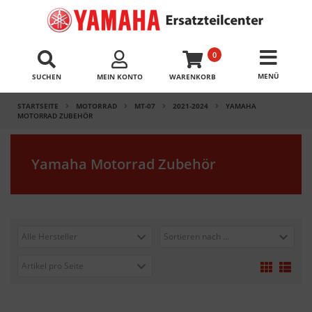
0
SUCHEN
MEIN KONTO
WARENKORB
STARTSEITE
MOTORRAD
MT-07
2021-2024
YAMAHA
MOTORRAD ZUBEHÖR
Yamaha Motorrad Zubehör
Alle Hersteller
Sortieren nach ...
Artikel pro Seite