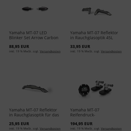
Yamaha MT-07 LED
Yamaha MT-07 Reflektor
Blinker Set Arrow Carbon
in Rauchglasoptik 45L
YME-H0789-20-20
Topcase BBW-F84SR-B0-
88,95 EUR
33,95 EUR
00
inkl. 19 % MwSt. zzgl.
Versandkosten
inkl. 19 % MwSt. zzgl.
Versandkosten
Yamaha MT-07 Reflektor
Yamaha MT-07
in Rauchglasoptik für das
Reifendruck-
34L Topcase BBW-F84SR-
Kontrollsystem YME-
25,95 EUR
194,95 EUR
S0-00
HTPMK-00-00
inkl. 19 % MwSt. zzgl.
Versandkosten
inkl. 19 % MwSt. zzgl.
Versandkosten