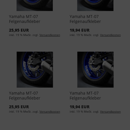
Yamaha MT-07
Yamaha MT-07
Felgenaufkleber
Felgenaufkleber
Vorderrad Schwarz YME-
Vorderrad Schwarz YME-
25,95 EUR
19,94 EUR
FBFE7-00-00
FSGEN-10-00
inkl. 19 % MwSt. zzgl.
Versandkosten
inkl. 19 % MwSt. zzgl.
Versandkosten
Yamaha MT-07
Yamaha MT-07
Felgenaufkleber
Felgenaufkleber
Vorderrad Silber YME-
Vorderrad Silber YME-
25,95 EUR
19,94 EUR
FBFE7-00-01
FSGEN-10-01
inkl. 19 % MwSt. zzgl.
Versandkosten
inkl. 19 % MwSt. zzgl.
Versandkosten