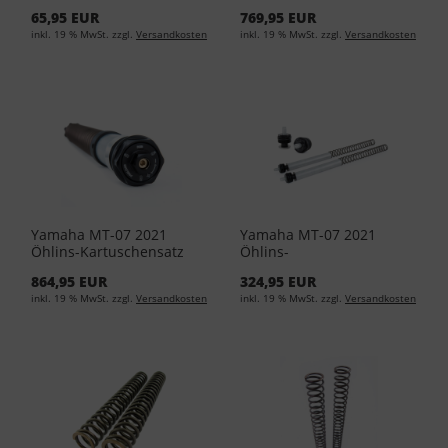
B34-F0ILF-00-00
STX 46 YA4-19000-00-00
65,95 EUR
769,95 EUR
inkl. 19 % MwSt. zzgl.
Versandkosten
inkl. 19 % MwSt. zzgl.
Versandkosten
Yamaha MT-07 2021
Yamaha MT-07 2021
Öhlins-Kartuschensatz
Öhlins-
NIX 22 (Ohne Federn) FKS-
Vordergabelfedersatz 100
864,95 EUR
324,95 EUR
20400-00-00
FSK-10800-00-00
inkl. 19 % MwSt. zzgl.
Versandkosten
inkl. 19 % MwSt. zzgl.
Versandkosten