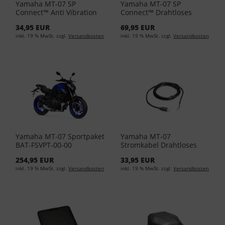
Yamaha MT-07 SP
Yamaha MT-07 SP
Connect™ Anti Vibration
Connect™ Drahtloses
Module YME-FAVM0-00-00
Lademodul YME-FWIRE-
34,95 EUR
69,95 EUR
00-02
inkl. 19 % MwSt. zzgl.
Versandkosten
inkl. 19 % MwSt. zzgl.
Versandkosten
Yamaha MT-07 Sportpaket
Yamaha MT-07
BAT-FSVPT-00-00
Stromkabel Drahtloses
Ladegerät YME-FCABW-
254,95 EUR
33,95 EUR
00-02
inkl. 19 % MwSt. zzgl.
Versandkosten
inkl. 19 % MwSt. zzgl.
Versandkosten