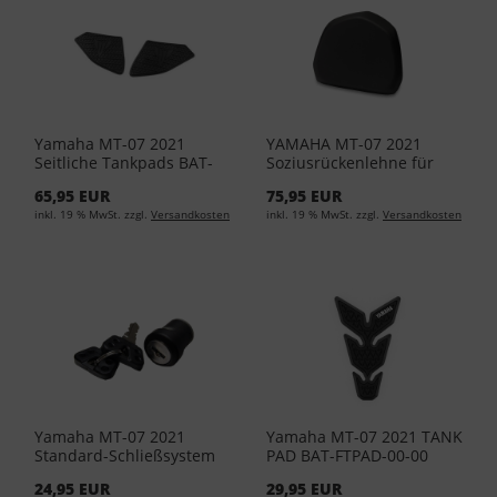
Yamaha MT-07 2021
YAMAHA MT-07 2021
Seitliche Tankpads BAT-
Soziusrückenlehne für
FSPRT-00-00
Topcase City, 39 l 37P-
65,95 EUR
75,95 EUR
F84U0-A0-00
inkl. 19 % MwSt. zzgl.
Versandkosten
inkl. 19 % MwSt. zzgl.
Versandkosten
Yamaha MT-07 2021
Yamaha MT-07 2021 TANK
Standard-Schließsystem
PAD BAT-FTPAD-00-00
für Topcase 52S-21780-
24,95 EUR
29,95 EUR
09-00