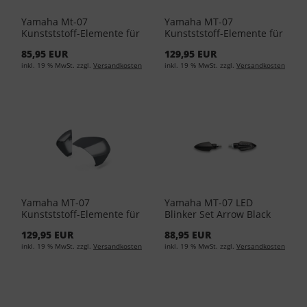
Yamaha Mt-07
Yamaha MT-07
Kunstststoff-Elemente für
Kunstststoff-Elemente für
Yamaha Topcases ASA
Yamaha Topcases BWM2
85,95 EUR
129,95 EUR
BLACK Unlackiert BBW-
Icon Performance BBW-
inkl. 19 % MwSt. zzgl.
Versandkosten
inkl. 19 % MwSt. zzgl.
Versandkosten
F84W1-00-01
F84W1-A0-21
Yamaha MT-07
Yamaha MT-07 LED
Kunstststoff-Elemente für
Blinker Set Arrow Black
Yamaha Topcases PGD
YME-H0789-00-20
129,95 EUR
88,95 EUR
Power Grey BBW-F84W1-
inkl. 19 % MwSt. zzgl.
Versandkosten
inkl. 19 % MwSt. zzgl.
Versandkosten
A0-16