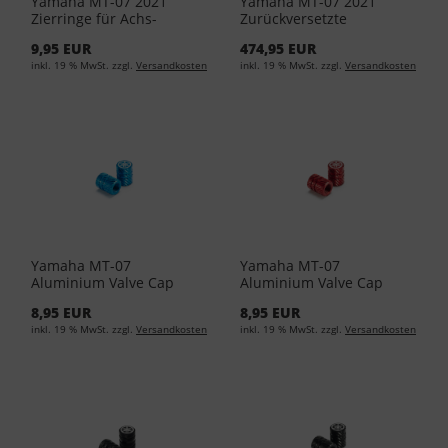
Yamaha MT-07 2021
Yamaha MT-07 2021
Zierringe für Achs-
Zurückversetzte
Protektor Silber YME-
Fußrasten B4C-FRSET-00-
9,95 EUR
474,95 EUR
FCRNG-00-01
00
inkl. 19 % MwSt. zzgl.
Versandkosten
inkl. 19 % MwSt. zzgl.
Versandkosten
Yamaha MT-07
Yamaha MT-07
Aluminium Valve Cap
Aluminium Valve Cap
90338-W1018-BU
90338-W1018-RE
8,95 EUR
8,95 EUR
inkl. 19 % MwSt. zzgl.
Versandkosten
inkl. 19 % MwSt. zzgl.
Versandkosten