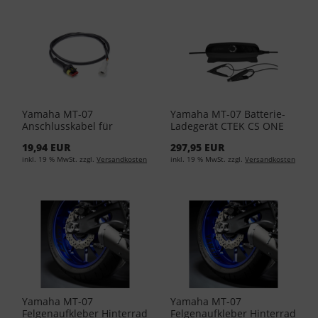
Yamaha MT-07
Yamaha MT-07 Batterie-
Anschlusskabel für
Ladegerät CTEK CS ONE
Heizgriffe BC6-H253L-00-
YME-YEC01-EU-00
19,94 EUR
297,95 EUR
00
inkl. 19 % MwSt. zzgl.
Versandkosten
inkl. 19 % MwSt. zzgl.
Versandkosten
Yamaha MT-07
Yamaha MT-07
Felgenaufkleber Hinterrad
Felgenaufkleber Hinterrad