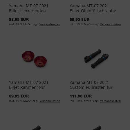
Yamaha MT-07 2021
Yamaha MT-07 2021
Billet-Lenkerenden
Billet-Öleinfüllschraube
Titanium 1WS-F2624-00-
1WS-F1536-10-00
88,95 EUR
69,95 EUR
00
inkl. 19 % MwSt. zzgl.
Versandkosten
inkl. 19 % MwSt. zzgl.
Versandkosten
Yamaha MT-07 2021
Yamaha MT-07 2021
Billet-Rahmenrohr-
Custom-Fußrasten für
Endkappen Rot BC6-
Beifahrer Blau 1WS-
69,95 EUR
111,96 EUR
F2111-20-00
F2743-10-00
inkl. 19 % MwSt. zzgl.
Versandkosten
inkl. 19 % MwSt. zzgl.
Versandkosten