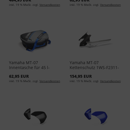
00
inkl. 19 % MwSt. zzgl.
Versandkosten
inkl. 19 % MwSt. zzgl.
Versandkosten
Yamaha MT-07
Yamaha MT-07
Innentasche für 45 l-
Kettenschutz 1WS-F2311-
Topcase YME-BAG45-00-
00-00
62,95 EUR
154,95 EUR
00
inkl. 19 % MwSt. zzgl.
Versandkosten
inkl. 19 % MwSt. zzgl.
Versandkosten