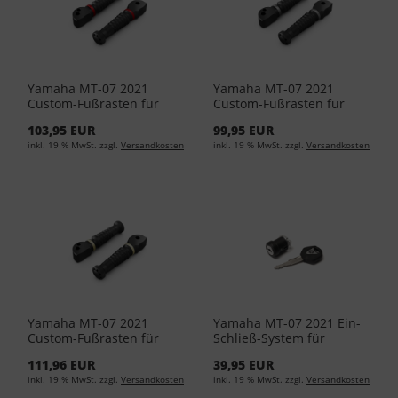
Yamaha MT-07 2021
Yamaha MT-07 2021
Custom-Fußrasten für
Custom-Fußrasten für
Beifahrer Rot 1WS-F2743-
Beifahrer Silber 1WS-
103,95 EUR
99,95 EUR
30-00
F2743-20-00
inkl. 19 % MwSt. zzgl.
Versandkosten
inkl. 19 % MwSt. zzgl.
Versandkosten
Yamaha MT-07 2021
Yamaha MT-07 2021 Ein-
Custom-Fußrasten für
Schließ-System für
Beifahrer Titanium 1WS-
Topcases City 59C-281C0-
111,96 EUR
39,95 EUR
F2743-00-00
00-00
inkl. 19 % MwSt. zzgl.
Versandkosten
inkl. 19 % MwSt. zzgl.
Versandkosten