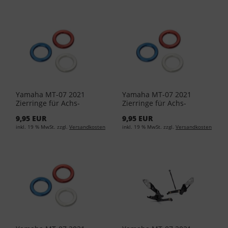
Yamaha MT-07 2021
Yamaha MT-07 2021
Zierringe für Achs-
Zierringe für Achs-
Protektor Grau YME-
Protektor Rot YME-FCRNG-
9,95 EUR
9,95 EUR
FCRNG-00-00
00-02
inkl. 19 % MwSt. zzgl.
Versandkosten
inkl. 19 % MwSt. zzgl.
Versandkosten