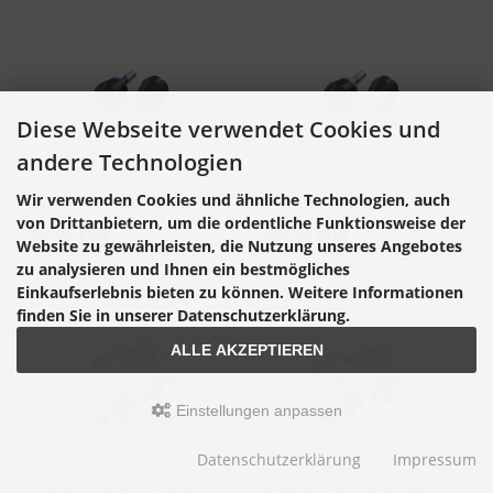
Diese Webseite verwendet Cookies und
andere Technologien
Yamaha MT-07
Yamaha MT-07
Wir verwenden Cookies und ähnliche Technologien, auch
Vorderachsen-Schutzkit
Vorderachsen-Schutzkit
Blau 1WS-F2518-10-00
Titanium 1WS-F2518-00-
von Drittanbietern, um die ordentliche Funktionsweise der
91,95 EUR
104,95 EUR
00
Website zu gewährleisten, die Nutzung unseres Angebotes
inkl. 19 % MwSt. zzgl.
Versandkosten
inkl. 19 % MwSt. zzgl.
Versandkosten
zu analysieren und Ihnen ein bestmögliches
Einkaufserlebnis bieten zu können. Weitere Informationen
finden Sie in unserer Datenschutzerklärung.
ALLE AKZEPTIEREN
Einstellungen anpassen
Datenschutzerklärung
Impressum
Yamaha MT-07 YEC-50
Yamaha MT-07 YEC-9
Baterieladegerät YME-
Batterieladegerät YME-