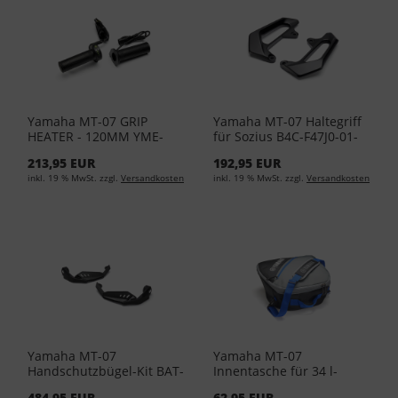
Yamaha MT-07 GRIP
Yamaha MT-07 Haltegriff
HEATER - 120MM YME-
für Sozius B4C-F47J0-01-
F2960-10-00
00
213,95 EUR
192,95 EUR
inkl. 19 % MwSt. zzgl.
Versandkosten
inkl. 19 % MwSt. zzgl.
Versandkosten
Yamaha MT-07
Yamaha MT-07
Handschutzbügel-Kit BAT-
Innentasche für 34 l-
FKNUK-00-00
Topcase YME-BAG34-00-
484,95 EUR
62,95 EUR