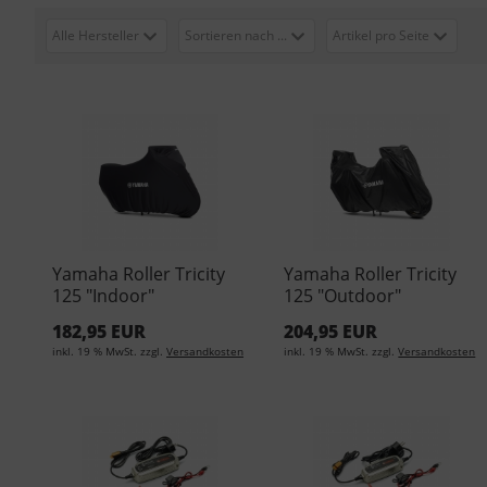
Alle Hersteller
Sortieren nach ...
Artikel pro Seite
Yamaha Roller Tricity
Yamaha Roller Tricity
125 "Indoor"
125 "Outdoor"
Abdeckplane Medium
Abdeckplane Medium
182,95 EUR
204,95 EUR
C13-IN101-10-0M
C13-UT101-10-0M
inkl. 19 % MwSt. zzgl.
Versandkosten
inkl. 19 % MwSt. zzgl.
Versandkosten