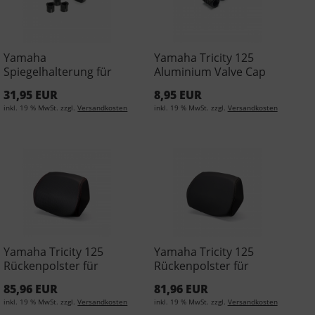
Yamaha
Yamaha Tricity 125
Spiegelhalterung für
Aluminium Valve Cap
SP-Connect
BLACK 90338-W1016-BL
31,95 EUR
8,95 EUR
Handyhüllen YME-
inkl. 19 % MwSt. zzgl.
Versandkosten
inkl. 19 % MwSt. zzgl.
Versandkosten
FMIRR-00-00
Yamaha Tricity 125
Yamaha Tricity 125
Rückenpolster für
Rückenpolster für
Rückenstütze Rot 1SD-
Rückenstütze Schwarz
85,96 EUR
81,96 EUR
F843F-20-00
1SD-F843F-30-00
inkl. 19 % MwSt. zzgl.
Versandkosten
inkl. 19 % MwSt. zzgl.
Versandkosten