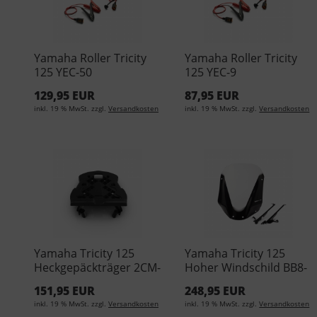
Yamaha Roller Tricity
Yamaha Roller Tricity
125 YEC-50
125 YEC-9
Batterieladegerät YME-
Batterieladegerät YME-
129,95 EUR
87,95 EUR
YEC50-EU-00
YEC09-EU-00
inkl. 19 % MwSt. zzgl.
Versandkosten
inkl. 19 % MwSt. zzgl.
Versandkosten
Yamaha Tricity 125
Yamaha Tricity 125
Heckgepäckträger 2CM-
Hoher Windschild BB8-
F4841-A0-00
F83J0-00-00
151,95 EUR
248,95 EUR
inkl. 19 % MwSt. zzgl.
Versandkosten
inkl. 19 % MwSt. zzgl.
Versandkosten