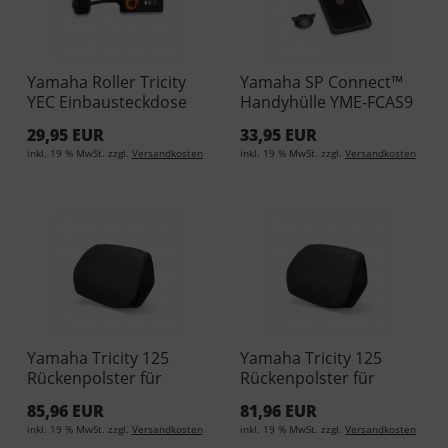
Yamaha Roller Tricity
Yamaha SP Connect™
YEC Einbausteckdose
Handyhülle YME-FCAS9
150 YME-YECIP-15-00
29,95 EUR
33,95 EUR
inkl. 19 % MwSt. zzgl.
Versandkosten
inkl. 19 % MwSt. zzgl.
Versandkosten
Yamaha Tricity 125
Yamaha Tricity 125
Rückenpolster für
Rückenpolster für
Rückenstütze Gold 1SD-
Rückenstütze Grau
85,96 EUR
81,96 EUR
F843F-00-00
1SD-F843F-40-00
inkl. 19 % MwSt. zzgl.
Versandkosten
inkl. 19 % MwSt. zzgl.
Versandkosten