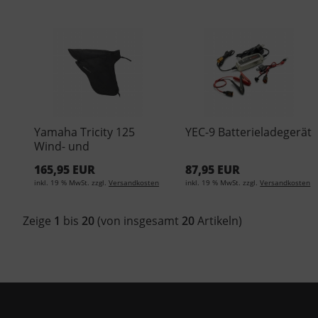
Yamaha Tricity 125
YEC-9 Batterieladegerät
Wind- und
Wetterschutz 2CM-
165,95 EUR
87,95 EUR
F47L0-00-00
inkl. 19 % MwSt. zzgl.
Versandkosten
inkl. 19 % MwSt. zzgl.
Versandkosten
Zeige
1
bis
20
(von insgesamt
20
Artikeln)