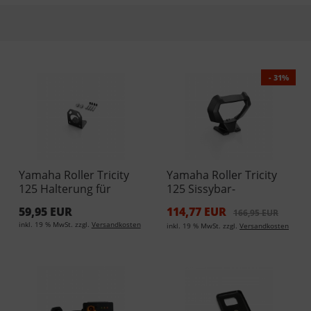
- 31%
Yamaha Roller Tricity
Yamaha Roller Tricity
125 Halterung für
125 Sissybar-
N2CM-F34A0-00-00
Rückenstütze 2CM-
59,95 EUR
114,77 EUR
166,95 EUR
F84U0-00-00
inkl. 19 % MwSt. zzgl.
Versandkosten
inkl. 19 % MwSt. zzgl.
Versandkosten