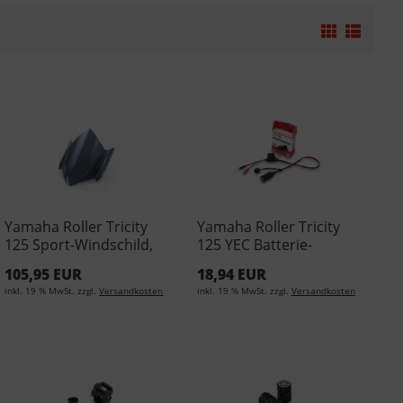
Yamaha Roller Tricity
Yamaha Roller Tricity
125 Sport-Windschild,
125 YEC Batterie-
ohne ABE 2CM-F61C0-
Komfortanzeige YME-
105,95 EUR
18,94 EUR
00-00
YECPL-05-00
inkl. 19 % MwSt. zzgl.
Versandkosten
inkl. 19 % MwSt. zzgl.
Versandkosten