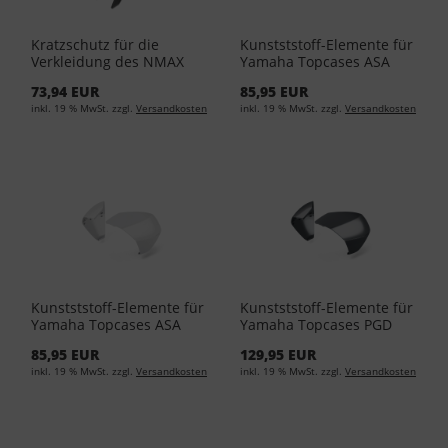
Kratzschutz für die
Kunstststoff-Elemente für
Verkleidung des NMAX
Yamaha Topcases ASA
BLS-F1980-00-00
BLACK Unlackiert BBW-
73,94 EUR
85,95 EUR
F84W1-00-01
inkl. 19 % MwSt. zzgl.
Versandkosten
inkl. 19 % MwSt. zzgl.
Versandkosten
Kunstststoff-Elemente für
Kunstststoff-Elemente für
Yamaha Topcases ASA
Yamaha Topcases PGD
White unlackiert BBW-
Power Grey BBW-F84W1-
85,95 EUR
129,95 EUR
F84W1-00-02
A0-16
inkl. 19 % MwSt. zzgl.
Versandkosten
inkl. 19 % MwSt. zzgl.
Versandkosten