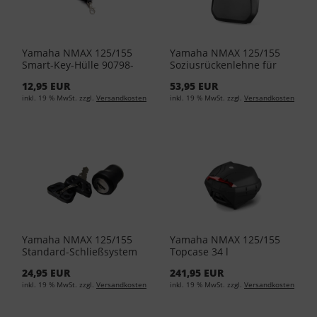
Yamaha NMAX 125/155
Yamaha NMAX 125/155
Smart-Key-Hülle 90798-
Soziusrückenlehne für
LSKC
das 34 l-Topcase BBW-
12,95 EUR
53,95 EUR
F84U0-00-00
inkl. 19 % MwSt. zzgl.
Versandkosten
inkl. 19 % MwSt. zzgl.
Versandkosten
Yamaha NMAX 125/155
Yamaha NMAX 125/155
Standard-Schließsystem
Topcase 34 l
für das Topcase 52S-
(Grundmodell) BBW-
24,95 EUR
241,95 EUR
21780-09-00
F840E-00-00
inkl. 19 % MwSt. zzgl.
Versandkosten
inkl. 19 % MwSt. zzgl.
Versandkosten