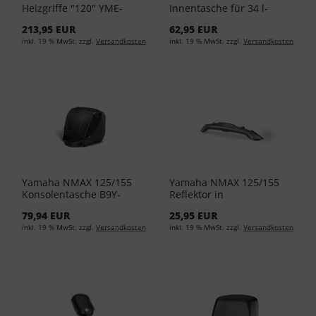
Heizgriffe "120" YME-
Innentasche für 34 l-
F2960-10-00
Topcase YME-BAG34-00-
213,95 EUR
62,95 EUR
00
inkl. 19 % MwSt. zzgl.
Versandkosten
inkl. 19 % MwSt. zzgl.
Versandkosten
Yamaha NMAX 125/155
Yamaha NMAX 125/155
Konsolentasche B9Y-
Reflektor in
F0750-00-00
Rauchglasoptik für das
79,94 EUR
25,95 EUR
34L Topcase BBW-F84SR-
inkl. 19 % MwSt. zzgl.
Versandkosten
inkl. 19 % MwSt. zzgl.
Versandkosten
S0-00