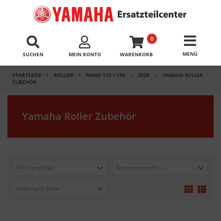
0
SUCHEN
MEIN KONTO
WARENKORB
STARTSEITE
ROLLER
NMAX 125 / 155
2025
YAMAHA ROLLER
ZUBEHÖR
Yamaha Roller Zubehör
Alle Hersteller
Sortieren nach ...
Artikel pro Seite