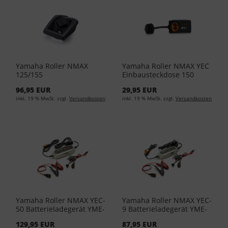
Yamaha Roller NMAX
Yamaha Roller NMAX YEC
125/155
Einbausteckdose 150
Universalhalterung B74-
YME-YECIP-15-00
96,95 EUR
29,95 EUR
F81A0-00-00
inkl. 19 % MwSt. zzgl.
Versandkosten
inkl. 19 % MwSt. zzgl.
Versandkosten
Yamaha Roller NMAX YEC-
Yamaha Roller NMAX YEC-
50 Batterieladegerät YME-
9 Batterieladegerät YME-
YEC50-EU-00
YEC09-EU-00
129,95 EUR
87,95 EUR