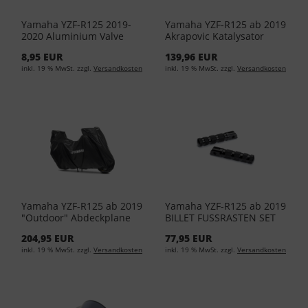
Yamaha YZF-R125 2019-
Yamaha YZF-R125 ab 2019
2020 Aluminium Valve
Akrapovic Katalysator
Cap BLACK 90338-W1016-
90798-30304-01
8,95 EUR
139,96 EUR
BL
inkl. 19 % MwSt. zzgl.
Versandkosten
inkl. 19 % MwSt. zzgl.
Versandkosten
Yamaha YZF-R125 ab 2019
Yamaha YZF-R125 ab 2019
"Outdoor" Abdeckplane
BILLET FUSSRASTEN SET
C13-UT101-10-0M
BK6-FRPEG-00-00
204,95 EUR
77,95 EUR
inkl. 19 % MwSt. zzgl.
Versandkosten
inkl. 19 % MwSt. zzgl.
Versandkosten