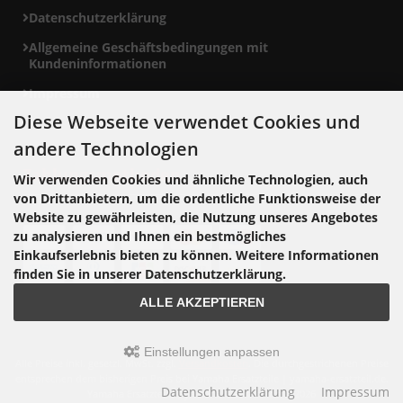
Datenschutzerklärung
Allgemeine Geschäftsbedingungen mit
Kundeninformationen
Impressum
Diese Webseite verwendet Cookies und
andere Technologien
Zahlungsmethoden
Wir verwenden Cookies und ähnliche Technologien, auch
von Drittanbietern, um die ordentliche Funktionsweise der
Website zu gewährleisten, die Nutzung unseres Angebotes
zu analysieren und Ihnen ein bestmögliches
Einkaufserlebnis bieten zu können. Weitere Informationen
finden Sie in unserer Datenschutzerklärung.
ALLE AKZEPTIEREN
Einstellungen anpassen
Alle Preise inkl. gesetzl. MwSt. zzgl.
Versandkosten
. Die durchgestrichenen Preise
entsprechen dem bisherigen Preis bei Yamaha Ersatzteile | yamaha-ersatzteil.de.
Datenschutzerklärung
Impressum
Yamaha Ersatzteile | yamaha-ersatzteil.de © 2026