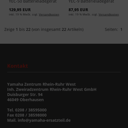
YEC-50 Batterieladegerät
YEC-9 Batterieladegerät
YME-YEC50-EU-00
YME-YEC09-EU-00
129,95 EUR
87,95 EUR
inkl. 19 % MwSt. zzgl.
Versandkosten
inkl. 19 % MwSt. zzgl.
Versandkosten
Zeige
1
bis
22
(von insgesamt
22
Artikeln)
Seiten:
1
Kontakt
Yamaha Zentrum Rhein-Ruhr West
Inh. Zweiradzentrum Rhein-Ruhr West GmbH
Duisburger Str. 94
46049 Oberhausen
Tel. 0208 / 38595000
Fax 0208 / 38598000
Mail. info@yamaha-ersatzteil.de