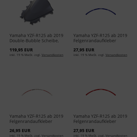
Yamaha YZF-R125 ab 2019
Yamaha YZF-R125 ab 2019
Double-Bubble Scheibe,
Felgenrandaufkleber
getönt BK6-F83J0-00-00
(BLAU) YME-W0790-RS-BL
119,95 EUR
27,95 EUR
inkl. 19 % MwSt. zzgl.
Versandkosten
inkl. 19 % MwSt. zzgl.
Versandkosten
Yamaha YZF-R125 ab 2019
Yamaha YZF-R125 ab 2019
Felgenrandaufkleber
Felgenrandaufkleber
(IWATA) YME-W0790-RS-
(ROT) YME-W0790-RS-RD
26,95 EUR
27,95 EUR
IW
inkl. 19 % MwSt. zzgl.
Versandkosten
inkl. 19 % MwSt. zzgl.
Versandkosten