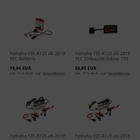
Yamaha YZF-R125 ab 2019
Yamaha YZF-R125 ab 2019
YEC Batterie-
YEC Einbausteckdose 150
Komfortanzeige YME-
YME-YECIP-15-00
18,94 EUR
29,95 EUR
YECPL-05-00
inkl. 19 % MwSt. zzgl.
Versandkosten
inkl. 19 % MwSt. zzgl.
Versandkosten
Yamaha YZF-R125 ab 2019
Yamaha YZF-R125 ab 2019