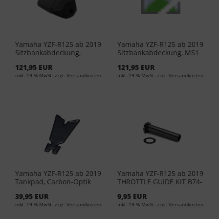
Yamaha YZF-R125 ab 2019
Yamaha YZF-R125 ab 2019
Sitzbankabdeckung,
Sitzbankabdeckung, MS1
MDNM6 (Schwarz-Matt)
(Silber) BK6-F47F0-00-00
121,95 EUR
121,95 EUR
BK6-F47F0-01-00
inkl. 19 % MwSt. zzgl.
Versandkosten
inkl. 19 % MwSt. zzgl.
Versandkosten
Yamaha YZF-R125 ab 2019
Yamaha YZF-R125 ab 2019
Tankpad, Carbon-Optik
THROTTLE GUIDE KIT B74-
BK6-FTNKP-00-00
F6240-00
39,95 EUR
9,95 EUR
inkl. 19 % MwSt. zzgl.
Versandkosten
inkl. 19 % MwSt. zzgl.
Versandkosten