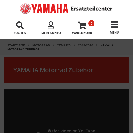
0
SUCHEN
MEIN KONTO
WARENKORB
STARTSEITE
MOTORRAD
YZF-R125
2019-2020
YAMAHA
MOTORRAD ZUBEHÖR
YAMAHA Motorrad Zubehör