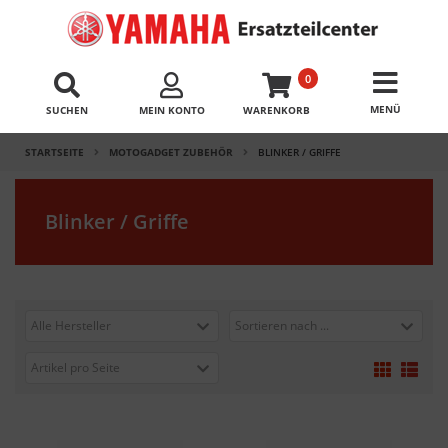
0
SUCHEN
MEIN KONTO
WARENKORB
STARTSEITE
MOTOGADGET ZUBEHÖR
BLINKER / GRIFFE
Blinker / Griffe
Alle Hersteller
Sortieren nach ...
Artikel pro Seite