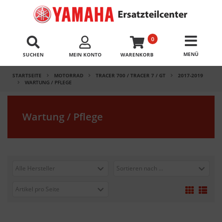
0
SUCHEN
MEIN KONTO
WARENKORB
STARTSEITE
MOTORRAD
TRACER 700 / TRACER 7 / GT
2017-2019
WARTUNG / PFLEGE
Wartung / Pflege
Alle Hersteller
Sortieren nach ...
Artikel pro Seite