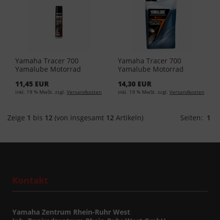
Yamaha Tracer 700
Yamaha Tracer 700
Yamalube Motorrad
Yamalube Motorrad
Kettenspray 56ml YMD-
Kühlflüssigkeit 1Liter
11,45 EUR
14,30 EUR
65049-A0-21 (EUR
YMD-65049-00-84 (EUR
inkl. 19 % MwSt. zzgl.
Versandkosten
inkl. 19 % MwSt. zzgl.
Versandkosten
119,34/L)
11,50/L)
Zeige
1
bis
12
(von insgesamt
12
Artikeln)
Seiten:
1
Kontakt
Yamaha Zentrum Rhein-Ruhr West