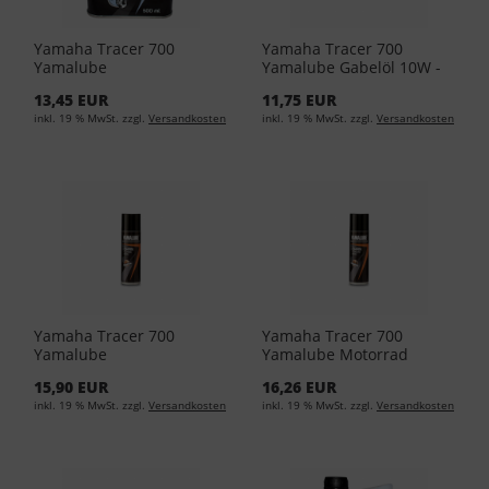
Yamaha Tracer 700
Yamaha Tracer 700
Yamalube
Yamalube Gabelöl 10W -
Bremsflüssigkeit - 500ml
500ml YMD-65049-01-33
13,45 EUR
11,75 EUR
YMD-65049-01-14 (EUR
(EUR 15,90/L)
inkl. 19 % MwSt. zzgl.
Versandkosten
inkl. 19 % MwSt. zzgl.
Versandkosten
17,90/L)
Yamaha Tracer 700
Yamaha Tracer 700
Yamalube
Yamalube Motorrad
Kettenreinigungsspray
Kettenspray 300ml YMD-
15,90 EUR
16,26 EUR
300ml YMD-65049-A0-32
65049-A0-11 (EUR 43,17/L)
inkl. 19 % MwSt. zzgl.
Versandkosten
inkl. 19 % MwSt. zzgl.
Versandkosten
(EUR 36,50/L)