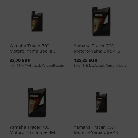
Yamaha Tracer 700
Yamaha Tracer 700
Motoröl Yamalube 4FS
Motoröl Yamalube 4FS
10W40 1Liter YMD-65011-
10W40 4Liter YMD-65011-
33,70 EUR
125,25 EUR
01-04 (EUR 25,95L)
04-05 (EUR 24,13/L)
inkl. 19 % MwSt. zzgl.
Versandkosten
inkl. 19 % MwSt. zzgl.
Versandkosten
Yamaha Tracer 700
Yamaha Tracer 700
Motoröl Yamalube 4M
Motoröl Yamalube 4S
10W40 4Liter YMD-65031-
10W40 1Liter YMD-65021-