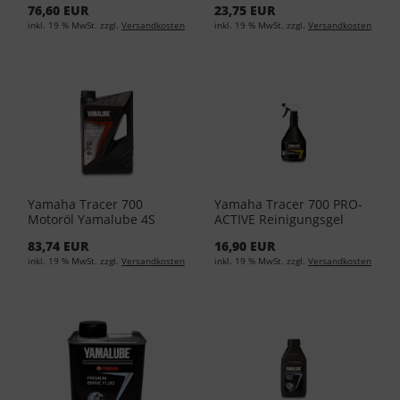
76,60 EUR
23,75 EUR
04-04 (EUR 14,49/L)
01-04 (EUR 17,95/L)
inkl. 19 % MwSt. zzgl.
Versandkosten
inkl. 19 % MwSt. zzgl.
Versandkosten
Yamaha Tracer 700
Yamaha Tracer 700 PRO-
Motoröl Yamalube 4S
ACTIVE Reinigungsgel
10W40 4Liter YMD-65021-
1Liter YMD-65049-00-21
83,74 EUR
16,90 EUR
04-04 (EUR 15,88/L)
(EUR 11,95/L)
inkl. 19 % MwSt. zzgl.
Versandkosten
inkl. 19 % MwSt. zzgl.
Versandkosten