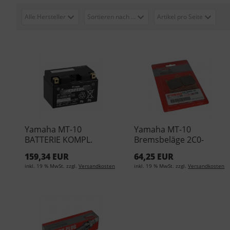
Alle Hersteller
Sortieren nach ...
Artikel pro Seite
Yamaha MT-10
Yamaha MT-10
BATTERIE KOMPL.
Bremsbeläge 2C0-
YTZ10S 5VY-82100-00-
25805-00
159,34 EUR
64,25 EUR
00
inkl. 19 % MwSt. zzgl.
Versandkosten
inkl. 19 % MwSt. zzgl.
Versandkosten