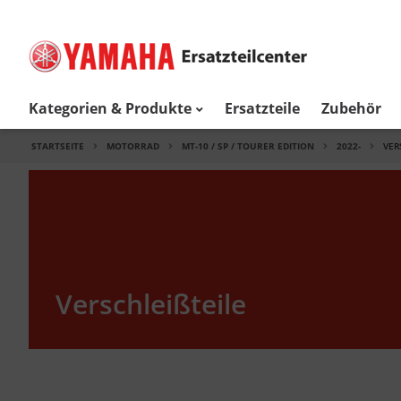
Kategorien & Produkte
Ersatzteile
Zubehör
STARTSEITE
MOTORRAD
MT-10 / SP / TOURER EDITION
2022-
VER
Verschleißteile