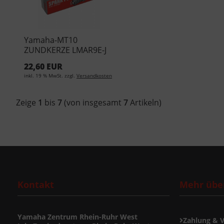
Yamaha-MT10
ZUNDKERZE LMAR9E-J
94701-00424-00
22,60 EUR
inkl. 19 % MwSt. zzgl.
Versandkosten
Zeige
1
bis
7
(von insgesamt
7
Artikeln)
Kontakt
Mehr über
Yamaha Zentrum Rhein-Ruhr West
Zahlung & 