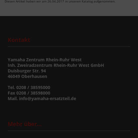
Diesen Artikel haben wir am 26.04.2017 in unseren Katalog aufgenommen.
Kontakt
Yamaha Zentrum Rhein-Ruhr West
Inh. Zweiradzentrum Rhein-Ruhr West GmbH
Duisburger Str. 94
46049 Oberhausen
Tel. 0208 / 38595000
Fax 0208 / 38598000
Mail. info@yamaha-ersatzteil.de
Mehr über...