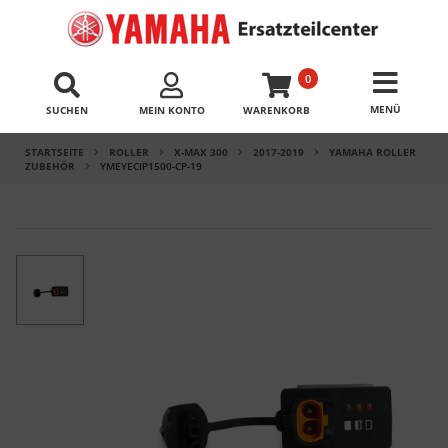
0
SUCHEN
MEIN KONTO
WARENKORB
STARTSEITE
ROLLER
X-MAX 300
2017-2019
YAMAHA ROLLER
ZUBEHÖR
YMEYECIP1500-CP-19