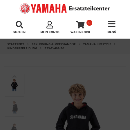
0
SUCHEN
MEIN KONTO
WARENKORB
STARTSEITE
BEKLEIDUNG & MERCHANDISE
YAMAHA LIFESTYLE
KINDERBEKLEIDUNG
B23-RV402-B0