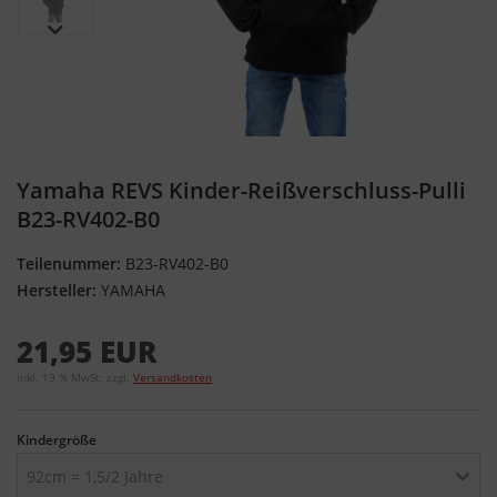
Yamaha REVS Kinder-Reißverschluss-Pulli
B23-RV402-B0
Teilenummer:
B23-RV402-B0
Hersteller:
YAMAHA
21,95 EUR
inkl. 19 % MwSt. zzgl.
Versandkosten
Kindergröße
92cm = 1,5/2 Jahre